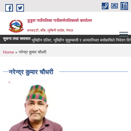
Skip to main content
डुडुवा गाउँपालिका गाउँकार्यपालिकाको कार्यालय
बनकट्टी, बाँके, लुम्बिनी प्रदेश, नेपाल
सुचना तथा समाचार
भूमिहीन दलित, भूमिहीन सुकुम्बासी र अव्यवस्थित बसोबासिले निवेदन दिने सम्बन
You are here
Home
» नरेन्द्र कुमार चौधरी
नरेन्द्र कुमार चौधरी