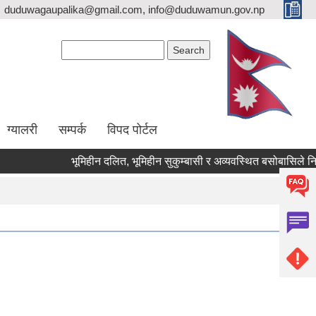
duduwagaupalika@gmail.com, info@duduwamun.gov.np
Search form
Search
ग्यालरी
सम्पर्क
विपद पोर्टल
भूमिहीन दलित, भूमिहीन सुकुम्बासी र अव्यवस्थित बसोबासिले निवेदन दि