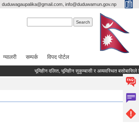
duduwagaupalika@gmail.com, info@duduwamun.gov.np
Search form
Search
ग्यालरी
सम्पर्क
विपद पोर्टल
भूमिहीन दलित, भूमिहीन सुकुम्बासी र अव्यवस्थित बसोबासिले निवेदन 