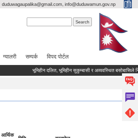
duduwagaupalika@gmail.com, info@duduwamun.gov.np
Search form
Search
ग्यालरी
सम्पर्क
विपद पोर्टल
भूमिहीन दलित, भूमिहीन सुकुम्बासी र अव्यवस्थित बसोबासिले निवेदन द
आर्थिक