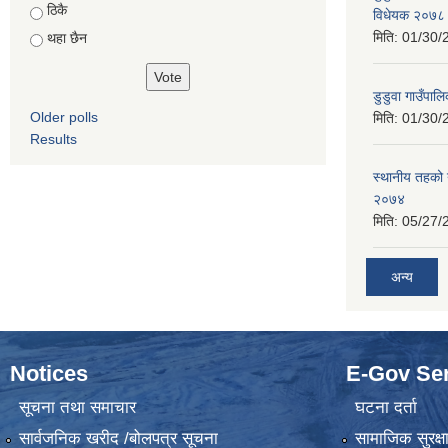
ठिकै
विधेयक २०७८ 
मिति:
01/30/
थहा छैन
डुडुवा गाउँपाल
Older polls
मिति:
01/30/
Results
स्थानीय तहको य
२०७४
मिति:
05/27/
अन्य
Notices
E-Gov Se
सूचना तथा समाचार
घटना दर्ता
सार्वजनिक खरीद /बोलपत्र सूचना
सामाजिक सुरक्ष